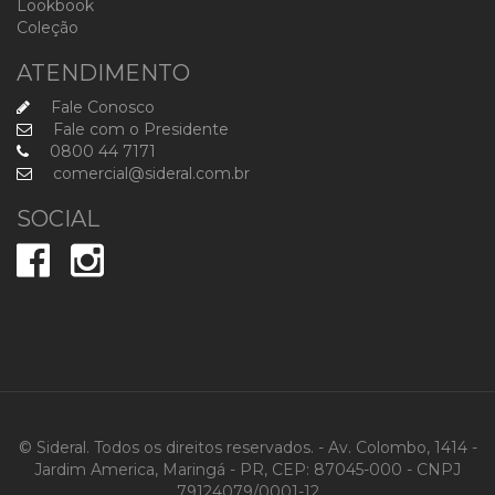
Lookbook
Coleção
ATENDIMENTO
Fale Conosco
Fale com o Presidente
0800 44 7171
comercial@sideral.com.br
SOCIAL
© Sideral. Todos os direitos reservados. - Av. Colombo, 1414 -
Jardim America, Maringá - PR, CEP: 87045-000 - CNPJ
79124079/0001-12