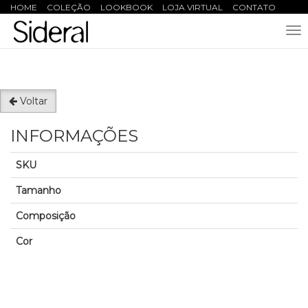
HOME
COLEÇÃO
LOOKBOOK
LOJA VIRTUAL
CONTATO
To
nav
Voltar
INFORMAÇÕES
SKU
Tamanho
Composição
Cor