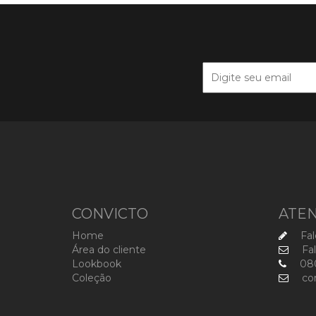
CONVICTO
ATE
Home
Fal
Área do cliente
Fal
Lookbook
080
Coleção
com