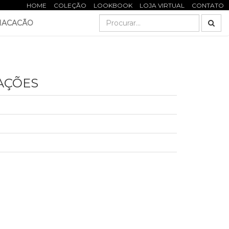
HOME
COLEÇÃO
LOOKBOOK
LOJA VIRTUAL
CONTATO
ACACÃO
AÇÕES