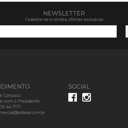
NEWSLETTER
Cadastre-se e receba ofertas exclusivas
NDIMENTO
SOCIAL
e Conosco
e com o Presidente
0 44 7171
ercial@sideral.com.br